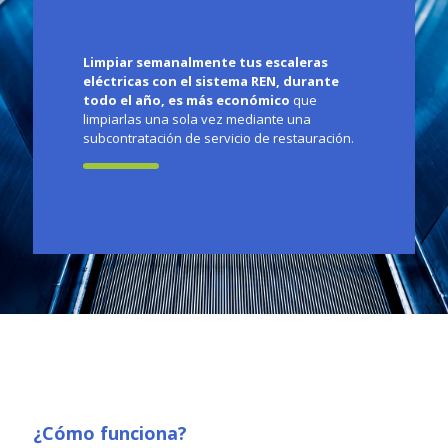
Limpiar semanalmente tus escaleras
eléctricas con el sistema REN, durante
todo el año, es más económico
que
limpiarlas una sola vez mediante una
subcontratación de servicio de restauración.
¿Cómo funciona?