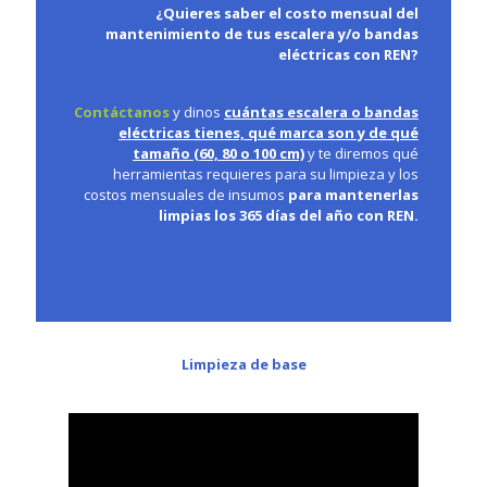
¿Quieres saber el costo mensual del
mantenimiento de tus escalera y/o bandas
eléctricas con REN?
Contáctanos
y dinos
cuántas escalera o bandas
eléctricas tienes, qué marca son y de qué
tamaño (60, 80 o 100 cm)
y te diremos qué
herramientas requieres para su limpieza y los
costos mensuales de insumos
para mantenerlas
limpias los 365 días del año con REN.
Limpieza de base