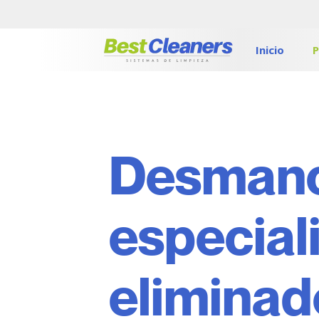
Inicio
P
Desman
especial
eliminad