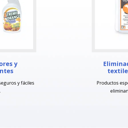
res y
Elimina
ntes
textil
seguros y fáciles
Productos esp
.
eliminan